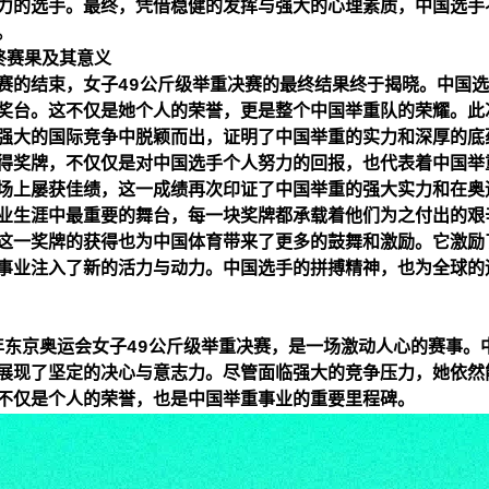
力的选手。最终，凭借稳健的发挥与强大的心理素质，中国选手
。
终赛果及其意义
赛的结束，女子49公斤级举重决赛的最终结果终于揭晓。中国
奖台。这不仅是她个人的荣誉，更是整个中国举重队的荣耀。此
强大的国际竞争中脱颖而出，证明了中国举重的实力和深厚的底
得奖牌，不仅仅是对中国选手个人努力的回报，也代表着中国举
场上屡获佳绩，这一成绩再次印证了中国举重的强大实力和在奥
业生涯中最重要的舞台，每一块奖牌都承载着他们为之付出的艰
这一奖牌的获得也为中国体育带来了更多的鼓舞和激励。它激励
事业注入了新的活力与动力。中国选手的拼搏精神，也为全球的
0年东京奥运会女子49公斤级举重决赛，是一场激动人心的赛事
展现了坚定的决心与意志力。尽管面临强大的竞争压力，她依然
不仅是个人的荣誉，也是中国举重事业的重要里程碑。