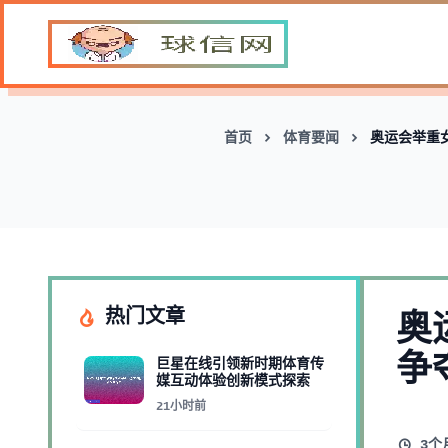
首页
体育要闻
奥运会举重
热门文章
奥
争
巨星在线引领新时期体育传
媒互动体验创新模式探索
21小时前
3个