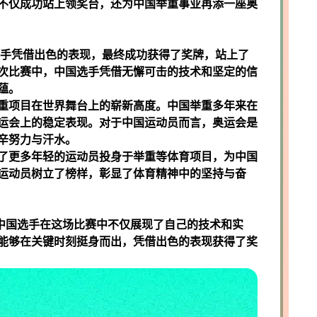
不仅成功站上领奖台，还为中国举重事业再添一座奥
选手凭借出色的表现，最终成功获得了奖牌，站上了
次比赛中，中国选手凭借无懈可击的技术和坚定的信
蕴。
重项目在世界舞台上的崭新高度。中国举重多年来在
运会上的稳定表现。对于中国运动员而言，奥运会是
辛努力与汗水。
了更多年轻的运动员投身于举重等体育项目，为中国
运动员树立了榜样，彰显了体育精神中的坚持与奋
。中国选手在这场比赛中不仅展现了自己的技术和实
能够在关键时刻挺身而出，凭借出色的表现获得了奖