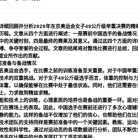
详细回顾并分析2020年东京奥运会女子49公斤级举重决赛的
历程。文章从四个方面进行阐述：一是赛前中国选手的备战情况
中的关键时刻，四是最终的赛果及其意义。通过这四个方面的详
搏、争夺荣誉的全过程。文章的结尾将对整场比赛进行总结，回
载
业所作出的贡献。
前准备与备战情况
名奥运会选手，在比赛之前的训练准备至关重要。对于中国举重
技术的双重挑战。对于女子49公斤级选手而言，体重的控制与
体重，以确保能够在比赛中处于最佳状态。同时，他们还需要在
上，力求做到精益求精。
能和技术上的训练，心理素质的培养也是备战的重要一环。面对
们在赛场上的表现。因此，中国选手在赛前还进行了多次心理辅
静的能力。这样的备战不仅增加了他们的信心，也帮助他们在比
技术团队的支持同样是赛前准备中的一个关键因素。教练、运动
效性和科学性。通过对运动员的各项数据进行分析，团队不断优
选手在比赛中的出色发挥打下了坚实的基础。