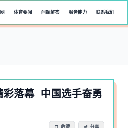
网
体育要闻
问题解答
服务能力
联系我们
精彩落幕 中国选手奋勇
收藏
分享