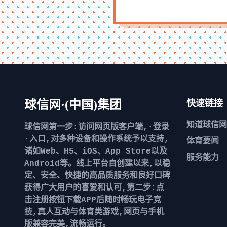
球信网·(中国)集团
快速链接
知道
球信网
球信网第一步:访问网页版客户端,·登录
·入口,对多种设备和操作系统予以支持,
体育要闻
诸如Web、H5、iOS、App Store以及
服务能力
Android等。线上平台自创建以来,以稳
定、安全、快捷的高品质服务和良好口碑
获得广大用户的喜爱和认可,第二步:点
击注册按钮下载APP后随时畅玩电子竞
技,真人互动与体育类游戏,网页与手机
版兼容完美,流畅运行。