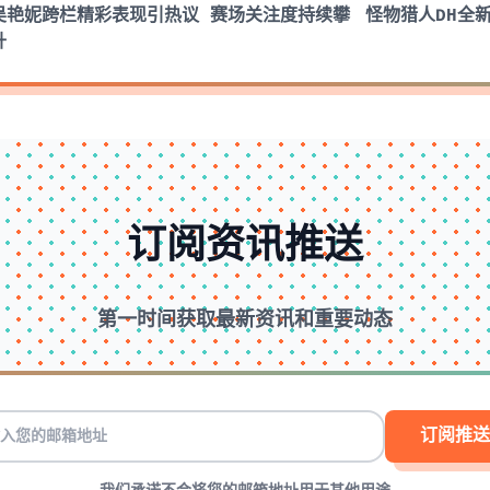
吴艳妮跨栏精彩表现引热议 赛场关注度持续攀
怪物猎人DH全
升
订阅资讯推送
第一时间获取最新资讯和重要动态
订阅推送