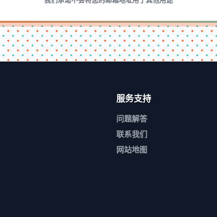
我们承诺不会将您的邮箱地址用于其他用途
服务支持
问题解答
联系我们
网站地图