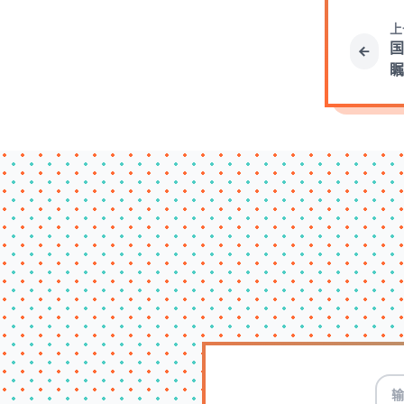
上
国
瞩