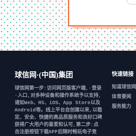
球信网·(中国)集团
快速链接
知道
球信网
球信网第一步:访问网页版客户端,·登录
·入口,对多种设备和操作系统予以支持,
体育要闻
诸如Web、H5、iOS、App Store以及
服务能力
Android等。线上平台自创建以来,以稳
定、安全、快捷的高品质服务和良好口碑
获得广大用户的喜爱和认可,第二步:点
击注册按钮下载APP后随时畅玩电子竞