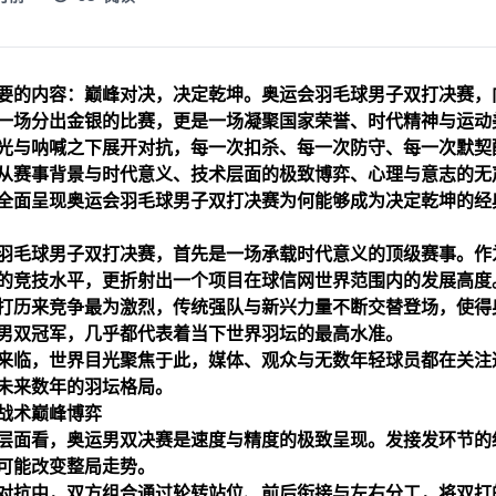
要的内容：巅峰对决，决定乾坤。奥运会羽毛球男子双打决赛，
一场分出金银的比赛，更是一场凝聚国家荣誉、时代精神与运动
光与呐喊之下展开对抗，每一次扣杀、每一次防守、每一次默契
从赛事背景与时代意义、技术层面的极致博弈、心理与意志的无
全面呈现奥运会羽毛球男子双打决赛为何能够成为决定乾坤的经
羽毛球男子双打决赛，首先是一场承载时代意义的顶级赛事。作
的竞技水平，更折射出一个项目在
球信网
世界范围内的发展高度
打历来竞争最为激烈，传统强队与新兴力量不断交替登场，使得
男双冠军，几乎都代表着当下世界羽坛的最高水准。
来临，世界目光聚焦于此，媒体、观众与无数年轻球员都在关注
未来数年的羽坛格局。
战术巅峰博弈
层面看，奥运男双决赛是速度与精度的极致呈现。发接发环节的
可能改变整局走势。
对抗中，双方组合通过轮转站位、前后衔接与左右分工，将双打