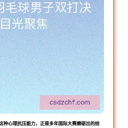
这种心理抗压能力，正是多年国际大赛磨砺出的结