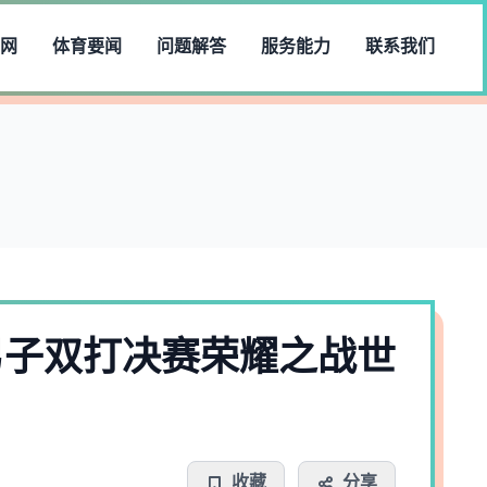
网
体育要闻
问题解答
服务能力
联系我们
男子双打决赛荣耀之战世
收藏
分享