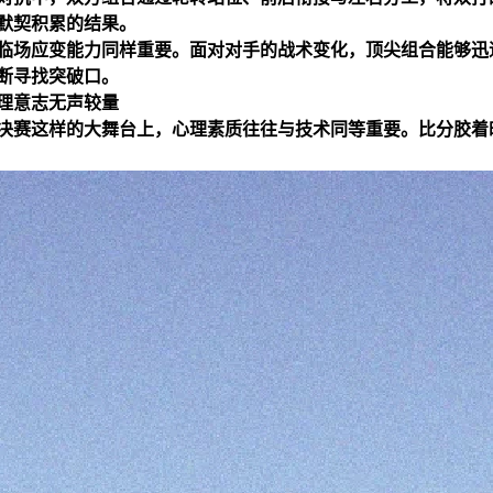
默契积累的结果。
临场应变能力同样重要。面对对手的战术变化，顶尖组合能够迅
断寻找突破口。
理意志无声较量
决赛这样的大舞台上，心理素质往往与技术同等重要。比分胶着