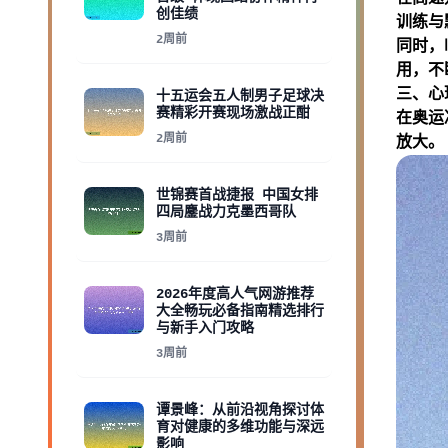
创佳绩
训练与
2周前
同时，
用，不
三、心
十五运会五人制男子足球决
赛精彩开赛现场激战正酣
在奥运
2周前
放大。
世锦赛首战捷报 中国女排
四局鏖战力克墨西哥队
3周前
2026年度高人气网游推荐
大全畅玩必备指南精选排行
与新手入门攻略
3周前
谭景峰：从前沿视角探讨体
育对健康的多维功能与深远
影响